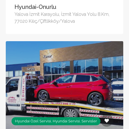
Hyundai-Onurlu
Yalova İzmit Karayolu, İzmit Yalova Yolu 8.Km,
77020 Kılıç/Çiftlikköy/Yalova
Hyundai Özel Servisi, Hyundai Servisi, Servisler