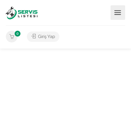
0
Giriş Yap