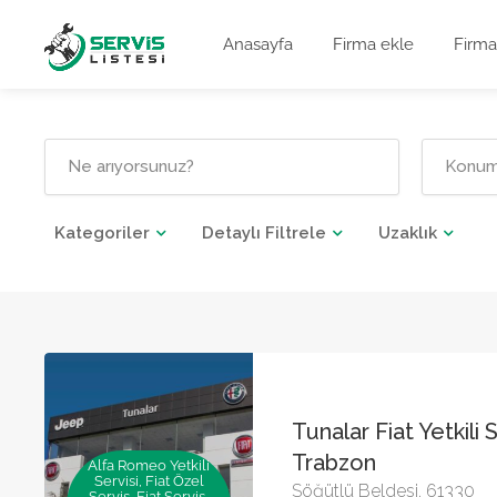
Anasayfa
Firma ekle
Firma
Kategoriler
Detaylı Filtrele
Uzaklık
Tunalar Fiat Yetkili 
Trabzon
Alfa Romeo Yetkili
Servisi, Fiat Özel
Söğütlü Beldesi, 61330
Servis, Fiat Servis,