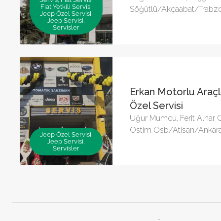
Fiat Yetkili Servis,
Söğütlü/Akçaabat/Trabz
Jeep Özel Servisi,
Jeep Servisi,
Servisler
Erkan Motorlu Araç
Özel Servisi
Uğur Mumcu, Ferit Alnar 
Ostim Osb/Atisan/Ankar
Jeep Özel Servisi,
Jeep Servisi,
Servisler