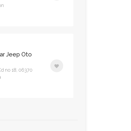
on
lar Jeep Oto
Cd no 18, 06370
a