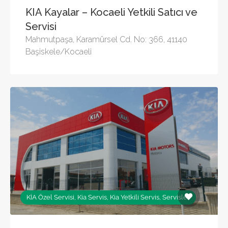
KIA Kayalar – Kocaeli Yetkili Satıcı ve
Servisi
Mahmutpaşa, Karamürsel Cd. No: 366, 41140
Başiskele/Kocaeli
KİA Özel Servisi, Kia Servis, Kia Yetkili Servis, Servisler