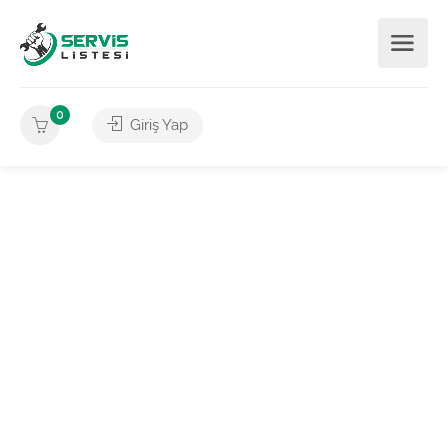
0
Giriş Yap