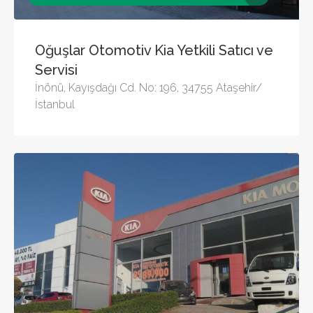
Oğuşlar Otomotiv Kia Yetkili Satıcı ve
Servisi
İnönü, Kayışdağı Cd. No: 196, 34755 Ataşehir/
İstanbul