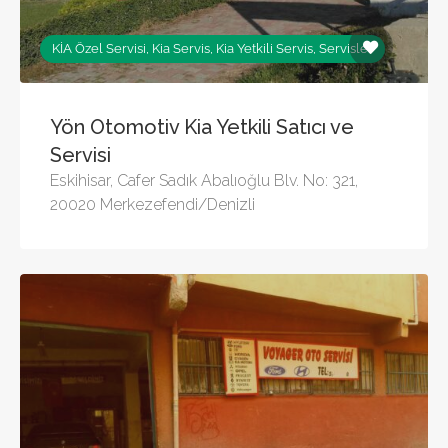
KİA Özel Servisi, Kia Servis, Kia Yetkili Servis, Servisler
Yön Otomotiv Kia Yetkili Satıcı ve
Servisi
Eskihisar, Cafer Sadık Abalıoğlu Blv. No: 321,
20020 Merkezefendi/Denizli