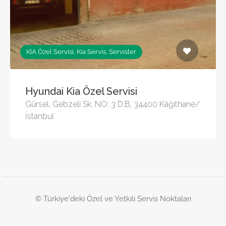
KİA Özel Servisi, Kia Servis, Servisler
Hyundai Kia Özel Servisi
Gürsel, Gebzeli Sk. NO: 3 D:B, 34400 Kâğıthane/
İstanbul
© Türkiye'deki Özel ve Yetkili Servis Noktaları