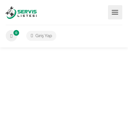
0
Giriş Yap