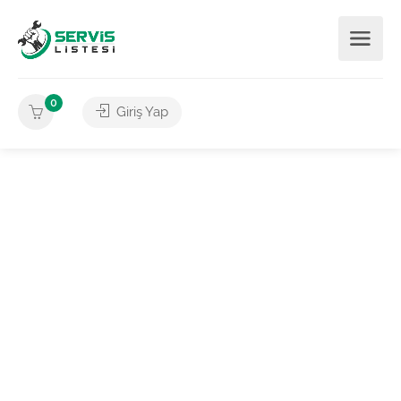
0
Giriş Yap