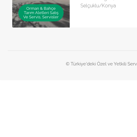
Selçuklu/Konya
Orman & Bahçe
Tarım Aletleri Satış
Ve Servis, Servisler
© Türkiye'deki Özel ve Yetkili Serv