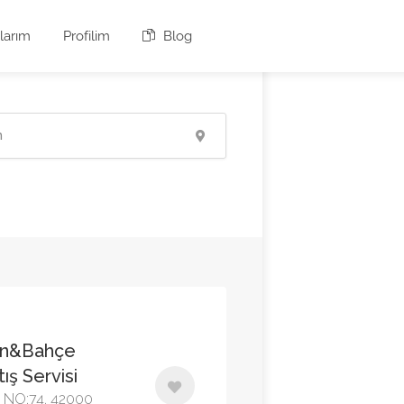
larım
Profilim
Blog
an&Bahçe
ış Servisi
d. NO:74, 42000