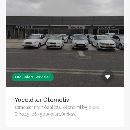
Oto Galeri, Servisler
Yüceldiler Otomotiv
saracalar mah.özal bul. otonomi b5 blok,
D:no.15, 06750 Akyurt/Ankara