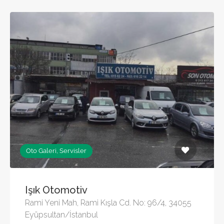
Oto Galeri, Servisler
Işık Otomotiv
Rami Yeni Mah, Rami Kışla Cd. No: 96/4, 34055
Eyüpsultan/İstanbul