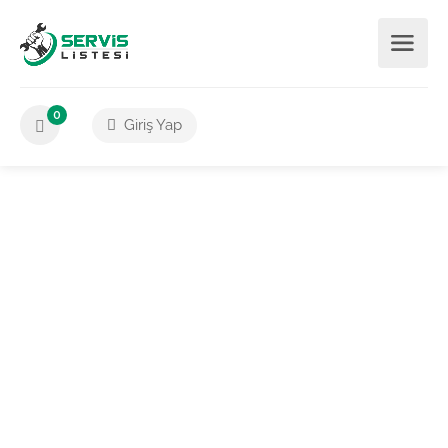
0
Giriş Yap