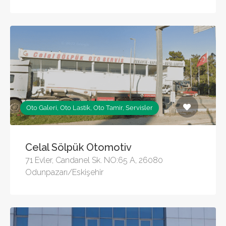
Oto Galeri, Oto Lastik, Oto Tamir, Servisler
Celal Sölpük Otomotiv
71 Evler, Candanel Sk. NO:65 A, 26080
Odunpazarı/Eskişehir