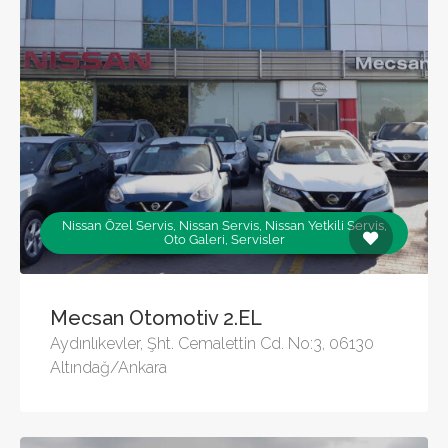
Nissan Özel Servis, Nissan Servis, Nissan Yetkili Servis,
Oto Galeri, Servisler
Mecsan Otomotiv 2.EL
Aydınlıkevler, Şht. Cemalettin Cd. No:3, 06130
Altındağ/Ankara