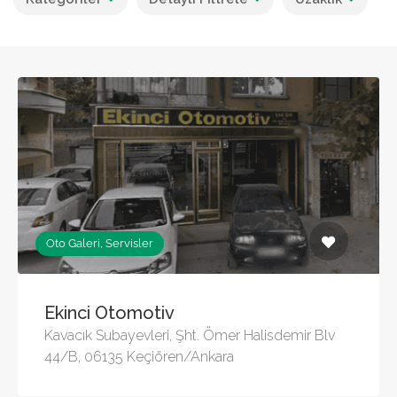
Oto Galeri, Servisler
Ekinci Otomotiv
Kavacık Subayevleri, Şht. Ömer Halisdemir Blv
44/B, 06135 Keçiören/Ankara