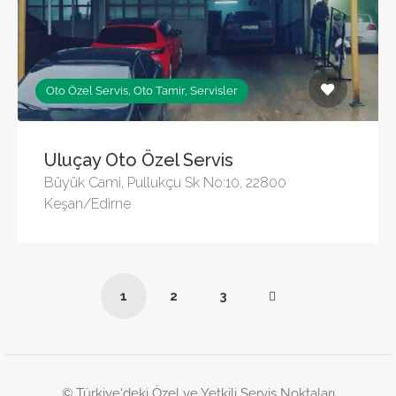
Oto Özel Servis, Oto Tamir, Servisler
Uluçay Oto Özel Servis
Büyük Cami, Pullukçu Sk No:10, 22800
Keşan/Edirne
1
2
3
© Türkiye'deki Özel ve Yetkili Servis Noktaları