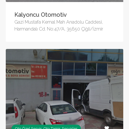
Kalyoncu Otomotiv
Gazi Mustafa Kemal Mah Anadolu Caddesi,
Harmandalı Cd. No:47/A, 35650 Çiğli/İzmir
Oto Özel Servis, Oto Tamir, Servisler