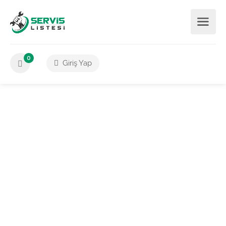
0
Giriş Yap