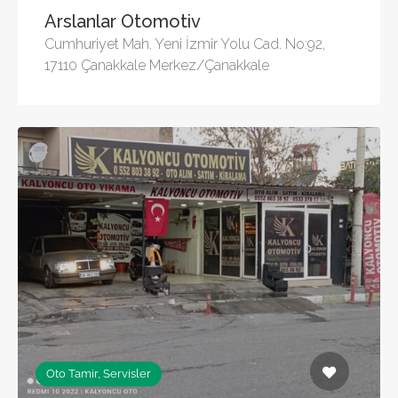
Arslanlar Otomotiv
Cumhuriyet Mah. Yeni İzmir Yolu Cad. No:92,
17110 Çanakkale Merkez/Çanakkale
Oto Tamir, Servisler