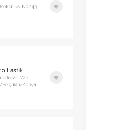
eriker Blv. No:243,
to Lastik
orozluhan Mah.
si/Selçuklu/Konya