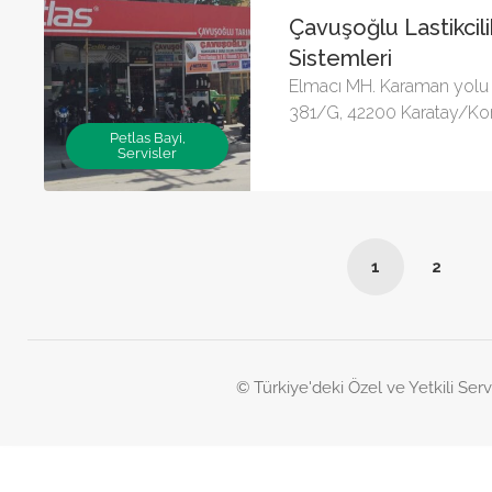
Çavuşoğlu Lastikcil
Sistemleri
Elmacı MH. Karaman yolu p
381/G, 42200 Karatay/K
Petlas Bayi,
Servisler
1
2
© Türkiye'deki Özel ve Yetkili Serv