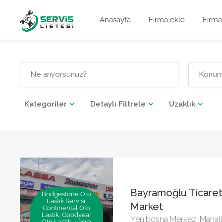
Anasayfa
Firma ekle
Firma
Kategoriler
Detaylı Filtrele
Uzaklık
Bayramoğlu Ticaret
Bridgestone Oto
Lastik Servisi,
Market
Continental Oto
Lastik, Goodyear
Yenibosna Merkez, Mahalle
Oto Lastik, Lassa