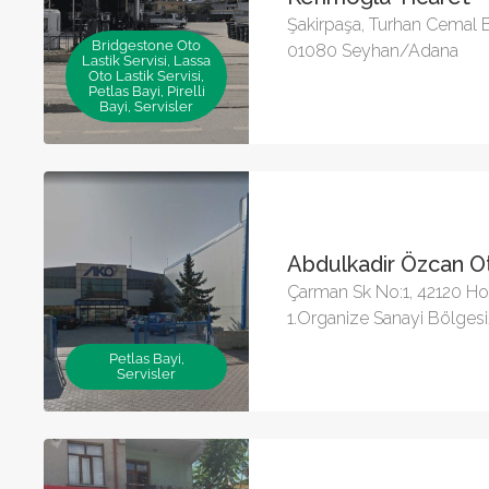
Şakirpaşa, Turhan Cemal B
Bridgestone Oto
01080 Seyhan/Adana
Lastik Servisi, Lassa
Oto Lastik Servisi,
Petlas Bayi, Pirelli
Bayi, Servisler
Abdulkadir Özcan O
Çarman Sk No:1, 42120 H
1.Organize Sanayi Bölge
Petlas Bayi,
Servisler