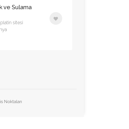
ik ve Sulama
latin sitesi
onya
is Noktaları