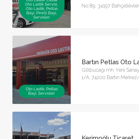
Oto Lastik Servisi,
No:89, 34197 Bahçelievler
Oto Lastik, Petlas
Bayi, Pirelli Bayi,
Servisler
Bartın Petlas Oto L
Gölbucağı mh. Yeni Sanayi.
1/A, 74200 Bartın Merkez
Oto Lastik, Petlas
Bayi, Servisler
Kerimoğlu Ticaret