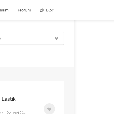
larım
Profilim
Blog
 Lastik
si, Sanayi Cd.