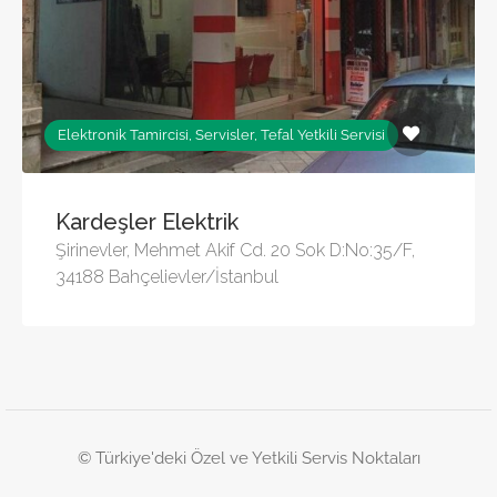
Elektronik Tamircisi, Servisler, Tefal Yetkili Servisi
Kardeşler Elektrik
Şirinevler, Mehmet Akif Cd. 20 Sok D:No:35/F,
34188 Bahçelievler/İstanbul
© Türkiye'deki Özel ve Yetkili Servis Noktaları