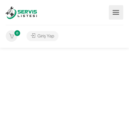
0
Giriş Yap