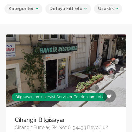
Kategoriler
Detaylı Filtrele
Uzaklık
Bilgisayar tamir servisi, Servisler, Telefon tamircisi
Cihangir Bilgisayar
Cihangir, Pürtelaş Sk. No:16, 34433 Beyoğlu/