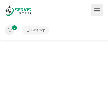
0
Giriş Yap