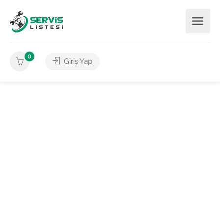
0
Giriş Yap