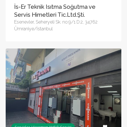
İs-Er Teknik Isıtma Soğutma ve
Servis Himetleri Tic.Ltd.Şti.
Esenevler, Seheryeli Sk. no:9/1 D:2, 34762
Ümraniye/İstanbul