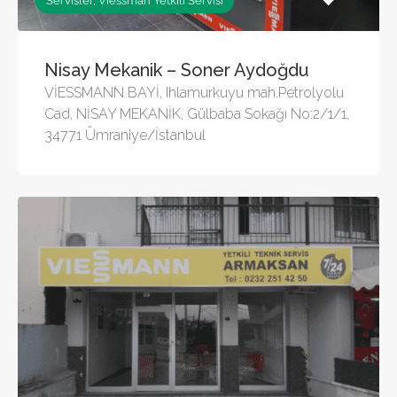
Servisler, Viessman Yetkili Servisi
Nisay Mekanik – Soner Aydoğdu
VİESSMANN BAYİ, Ihlamurkuyu mah.Petrolyolu
Cad, NİSAY MEKANİK, Gülbaba Sokağı No:2/1/1,
34771 Ümraniye/İstanbul