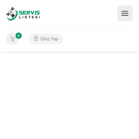
0
Giriş Yap