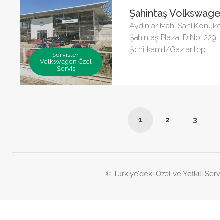
Şahintaş Volkswage
Aydınlar Mah. Sani Konuko
Şahintaş Plaza, D:No: 229
Şehitkamil/Gaziantep
Servisler,
Volkswagen Özel
Servis
1
2
3
© Türkiye'deki Özel ve Yetkili Serv