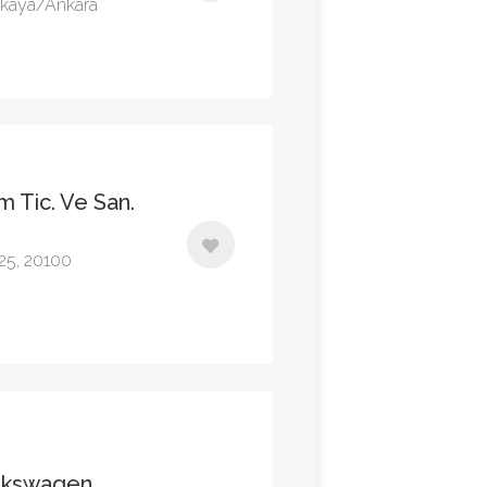
nkaya/Ankara
m Tic. Ve San.
325, 20100
lkswagen