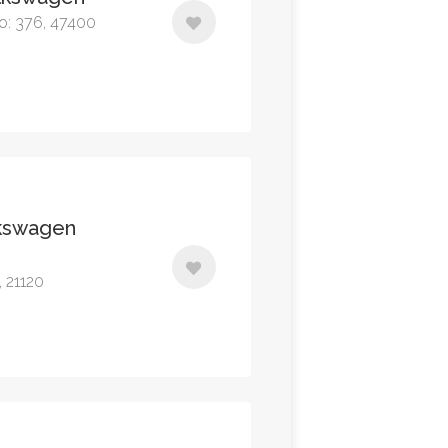
No: 376, 47400
lkswagen
, 21120