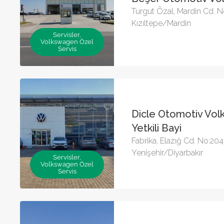
Turgut Özal, Mardin Cd. 
Kızıltepe/Mardin
Servisler,
Volkswagen Özel
Servis
Dicle Otomotiv Vo
Yetkili Bayi
Fabrika, Elazığ Cd. No:204
Yenişehir/Diyarbakır
Servisler,
Volkswagen Özel
Servis