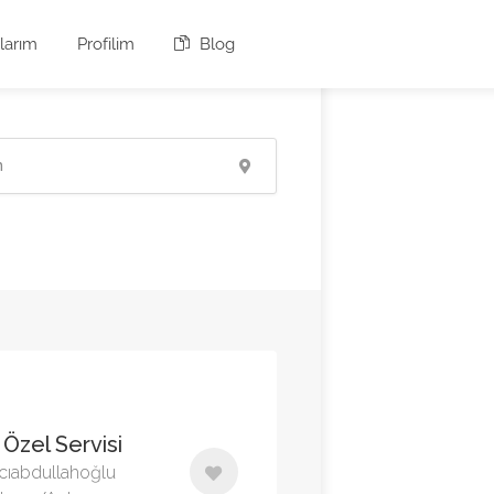
larım
Profilim
Blog
Özel Servisi
cıabdullahoğlu