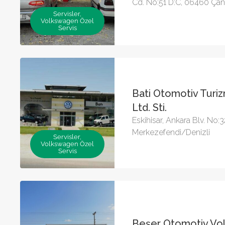
Cd. No:51 D:C, 06460 Ça
Servisler,
Volkswagen Özel
Servis
Bati Otomotiv Turiz
Ltd. Sti.
Eskihisar, Ankara Blv. No:
Merkezefendi/Denizli
Servisler,
Volkswagen Özel
Servis
Beşer Otomotiv Vo