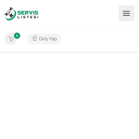
0
Giriş Yap