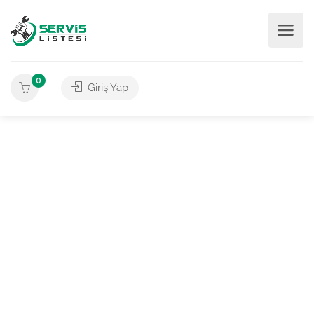
0
Giriş Yap