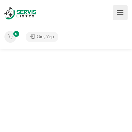
0
Giriş Yap