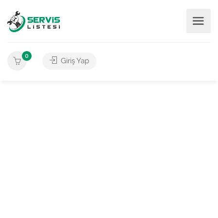
0
Giriş Yap