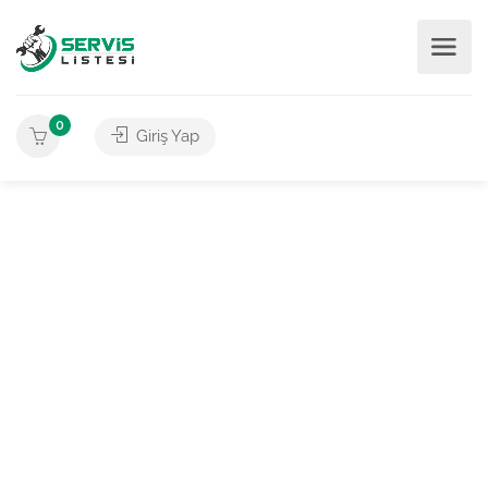
0
Giriş Yap