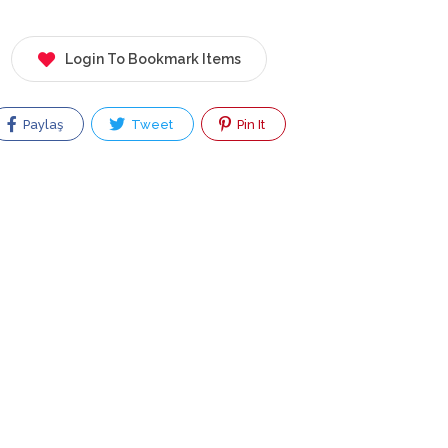
Login To Bookmark Items
Paylaş
Tweet
Pin It