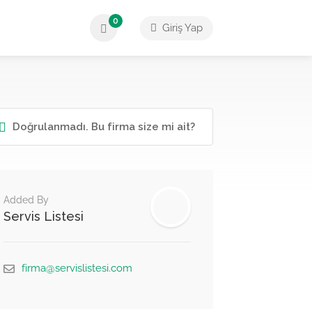
0
Giriş Yap
Doğrulanmadı. Bu firma size mi ait?
Added By
Servis Listesi
firma@servislistesi.com