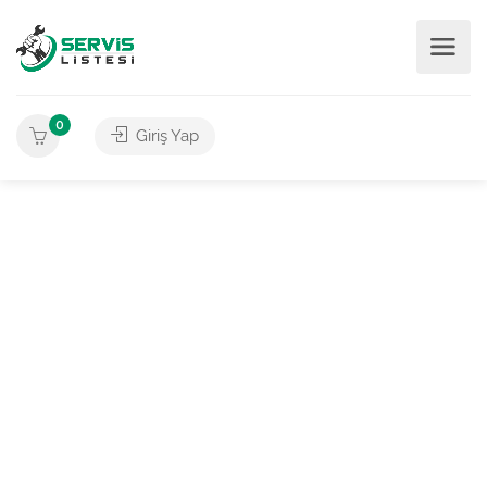
0
Giriş Yap