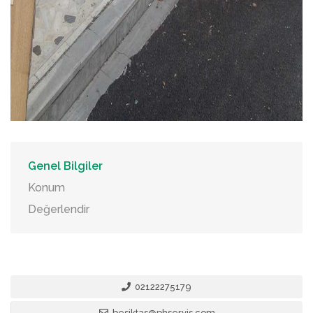
Genel Bilgiler
Konum
Değerlendir
02122275179
besiktas@phservis.com