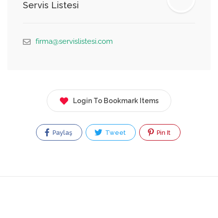
Servis Listesi
firma@servislistesi.com
Login To Bookmark Items
Paylaş
Tweet
Pin It