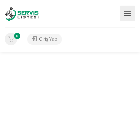
0
Giriş Yap