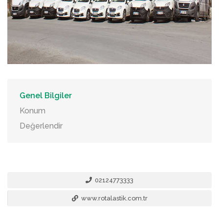
Genel Bilgiler
Konum
Değerlendir
02124773333
www.rotalastik.com.tr