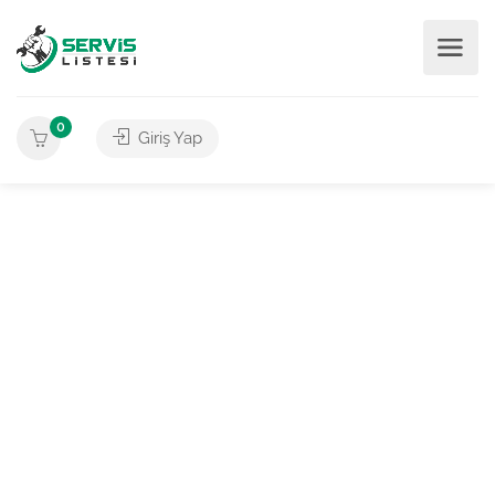
0
Giriş Yap