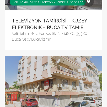
CNC Teknik Servis, Elektronik Tamircisi, Servisler
TELEVİZYON TAMİRCİSİ – KUZEY
ELEKTRONİK – BUCA TV TAMİR
Vali Rahmi Bey, Forbes Sk. No:148/C, 35380
Buca Osb/Buca/İzmir