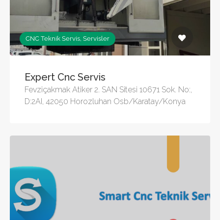
CNC Teknik Servis, Servisler
Expert Cnc Servis
Fevziçakmak Atiker 2. SAN Sitesi 10671 Sok. No:,
D:2AI, 42050 Horozluhan Osb/Karatay/Konya