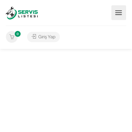
0
Giriş Yap