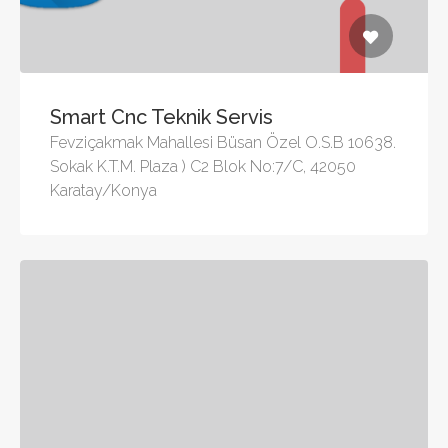
Smart Cnc Teknik Servis
Fevziçakmak Mahallesi Büsan Özel O.S.B 10638.
Sokak K.T.M. Plaza ) C2 Blok No:7/C, 42050
Karatay/Konya