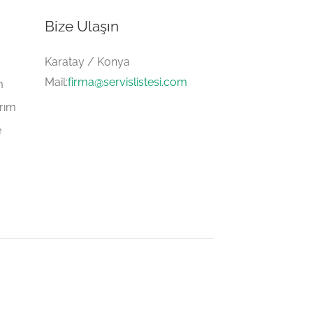
Bize Ulaşın
Karatay / Konya
Mail:
firma@servislistesi.com
m
arım
e