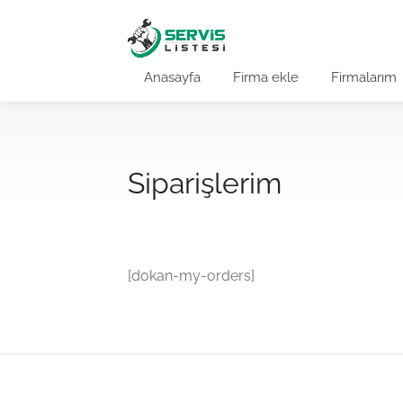
Anasayfa
Firma ekle
Firmalarım
Siparişlerim
[dokan-my-orders]