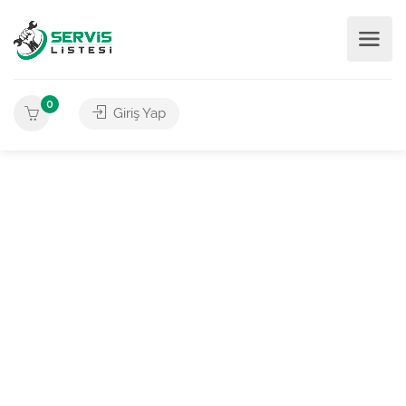
0
Giriş Yap