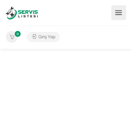
0
Giriş Yap