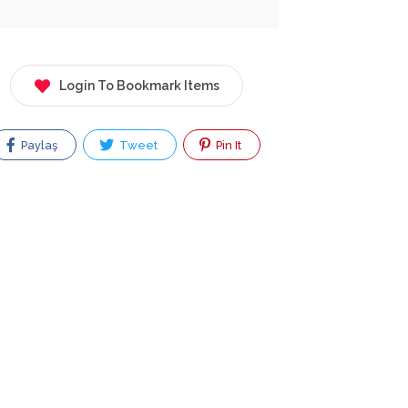
Login To Bookmark Items
Paylaş
Tweet
Pin It