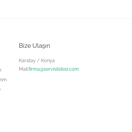
Bize Ulaşın
Karatay / Konya
Mail:
firma@servislistesi.com
m
arım
e