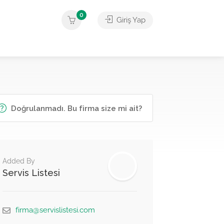
0
Giriş Yap
Doğrulanmadı. Bu firma size mi ait?
Added By
Servis Listesi
firma@servislistesi.com