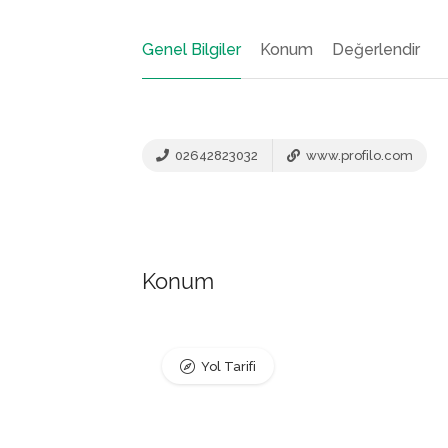
Genel Bilgiler
Konum
Değerlendir
02642823032
www.profilo.com
Konum
Yol Tarifi