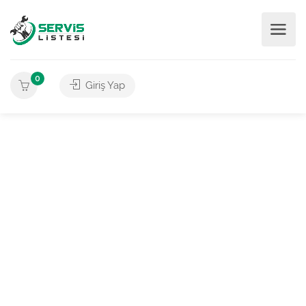
0
Giriş Yap