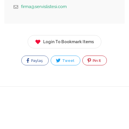
firma@servislistesi.com
Login To Bookmark Items
Paylaş
Tweet
Pin It