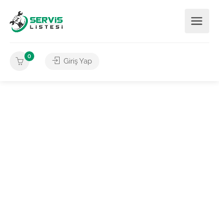
0
Giriş Yap