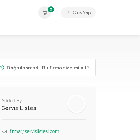
0
Giriş Yap
Doğrulanmadı. Bu firma size mi ait?
Added By
Servis Listesi
firma@servislistesi.com