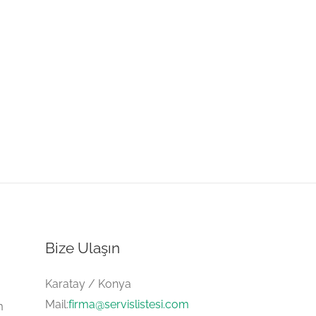
Bize Ulaşın
Karatay / Konya
Mail:
firma@servislistesi.com
m