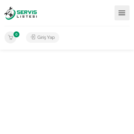
0
Giriş Yap