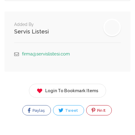
Added By
Servis Listesi
firma@servislistesi.com
Login To Bookmark Items
Paylaş
Tweet
Pin It