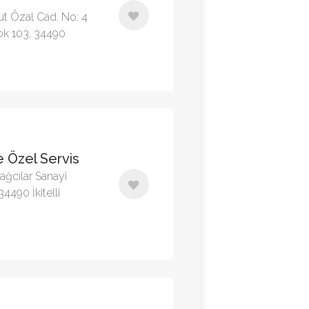
gut Özal Cad. No: 4
lok 103, 34490
 Özel Servis
ğcılar Sanayi
4490 İkitelli