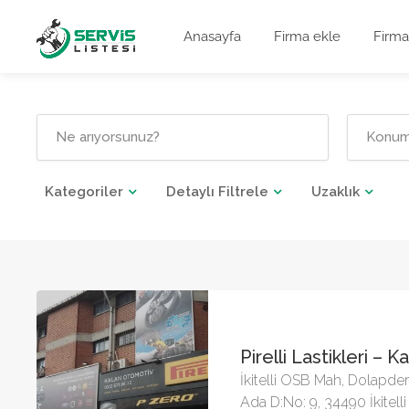
Anasayfa
Firma ekle
Firma
Kategoriler
Detaylı Filtrele
Uzaklık
Pirelli Lastikleri – 
İkitelli OSB Mah, Dolapder
Ada D:No: 9, 34490 İkitel