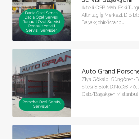
İkitelli OSB Mah. Eski Tur
Dacia Özel Servis,
Altıntaç İş Merkezi, D:B b
Dacia Özel Servisi,
Renault Özel Servisi,
Başakşehir/İstanbul
Renault Yetkili
Servisi, Servisler
Auto Grand Porsche
Ziya Gökalp, Güngören-Ba
Sitesi 8.Blok D:No:38-40, 3
Osb/Başakşehir/İstanbul
Porsche Özel Servis,
Servisler