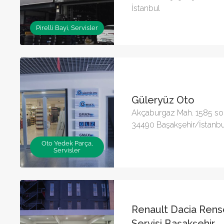
İstanbul
Pirelli Bayi, Servisler
Güleryüz Oto
Akçaburgaz Mah. 1585 so
34490 Başakşehir/İstanbu
Oto Yedek Parça,
Servisler
Renault Dacia Rense
Servisi Başakşehir