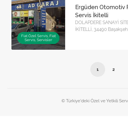
Ergüden Otomotiv F
Servis İkitelli
DOLAPDERE SANAYİ SİTES
İKİTELLİ, 34490 Başakşehi
Fiat Özel Servis, Fiat
Servis, Servisler
1
2
© Türkiye'deki Özel ve Yetkili Serv