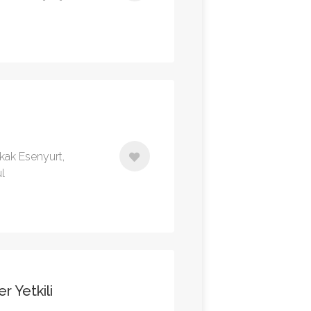
kak Esenyurt,
l
r Yetkili