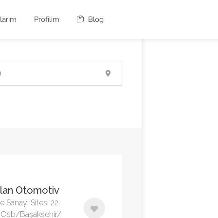
larım
Profilim
Blog
Kalan Otomotiv
e Sanayi Sitesi 22.
li Osb/Başakşehir/