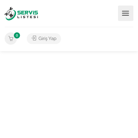
0
Giriş Yap