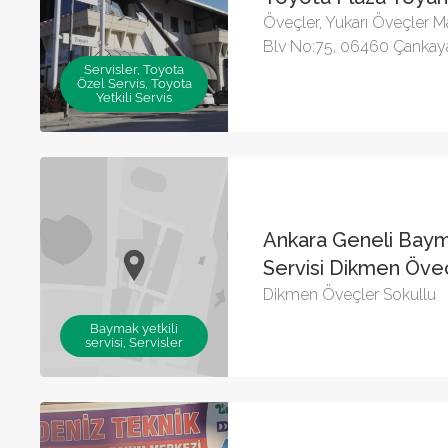
Öveçler, Yukarı Öveçler 
Blv No:75, 06460 Çankay
Servisler, Toyota
Özel Servis, Toyota
Yetkili Servis
Ankara Geneli Bay
Servisi Dikmen Öveç
Dikmen Öveçler Sokullu
Baymak yetkili
servisi, Servisler