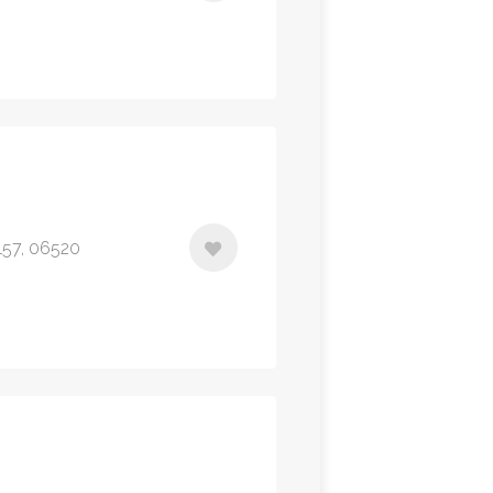
157, 06520
n