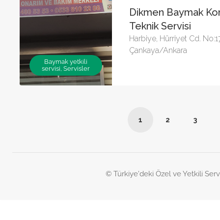
Dikmen Baymak Komb
Teknik Servisi
Harbiye, Hürriyet Cd. No:
Çankaya/Ankara
Baymak yetkili
servisi, Servisler
1
2
3
© Türkiye'deki Özel ve Yetkili Serv