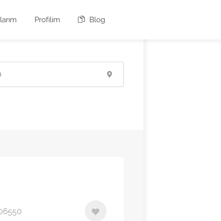
larım
Profilim
Blog
, 06550