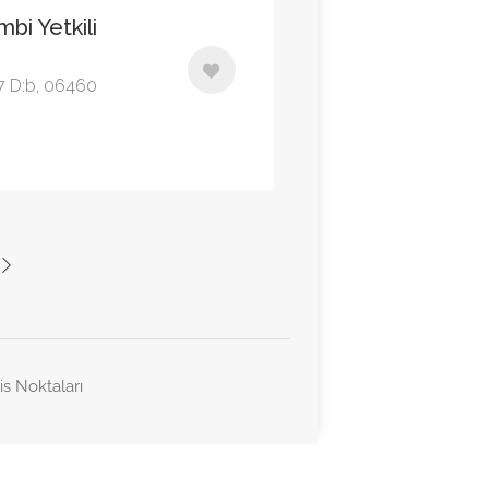
i Yetkili
17 D:b, 06460
is Noktaları