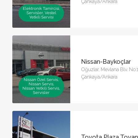
Çankaya/Ankara
Elektronik Tamircisi,
Servisler, Vestel
Yetkili Servisi
Nissan-Baykoçlar
Oğuzlar, Mevlana Blv. No:
Çankaya/Ankara
Nissan Özel Servis,
Nissan Servis,
Nissan Yetkili Servis,
Servisler
Toyota Plaza Toya