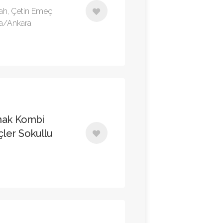
Mah, Çetin Emeç
a/Ankara
mak Kombi
ler Sokullu