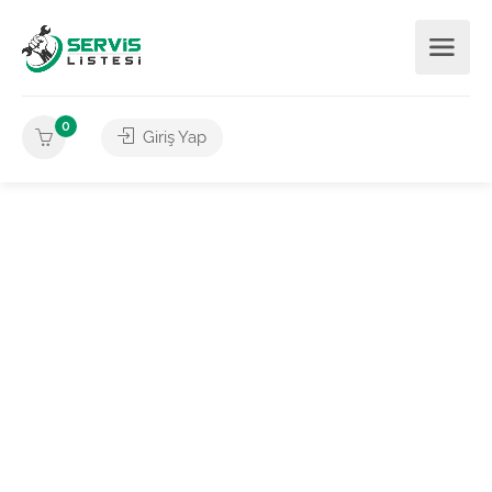
0
Giriş Yap