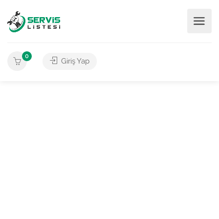
0
Giriş Yap