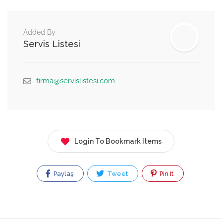
Added By
Servis Listesi
firma@servislistesi.com
Login To Bookmark Items
Paylaş
Tweet
Pin It