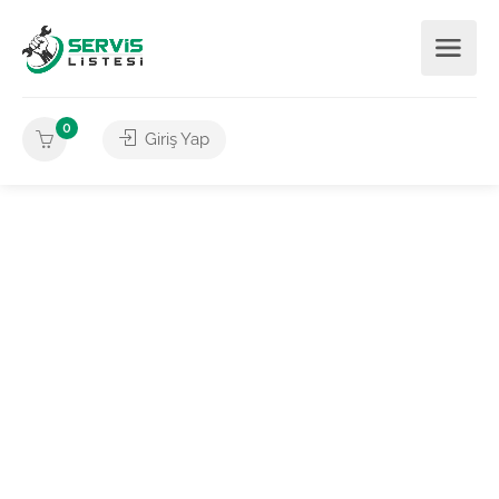
0
Giriş Yap