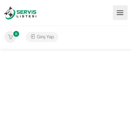
0
Giriş Yap