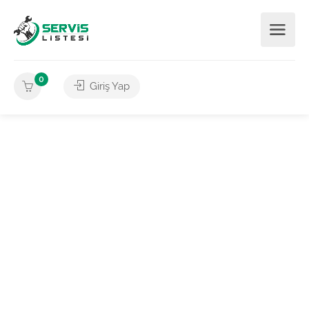
0
Giriş Yap