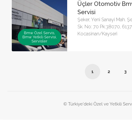
Üçler Otomotiv Bmw
Servisi
Şeker, Yeni Sanayi Mah. Ş
Sk. No: 70 Pk:38070, 6137.
Bmw Özel Servis,
Kocasinan/Kayseri
Bmw Yetkili Servisi,
Servisler
1
2
3
© Türkiye'deki Özel ve Yetkili Serv