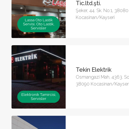
Tic.ltd.şti.
Şeker, 44. Sk. No:1, 38080
Kocasinan/Kayseri
Lassa Oto Lastik
Servisi, Oto Lastik,
Servisler
Tekin Elektrik
Osmangazi Mah, 4363. So
38090 Kocasinan/Kayser
Elektronik Tamircisi,
Servisler