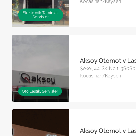
Kocasinan/Kayseri
Elektronik Tamircisi,
Servisler
Aksoy Otomotiv Las
Şeker, 44. Sk. No:1, 38080
Kocasinan/Kayseri
Oto Lastik, Servisler
Aksoy Otomotiv Las