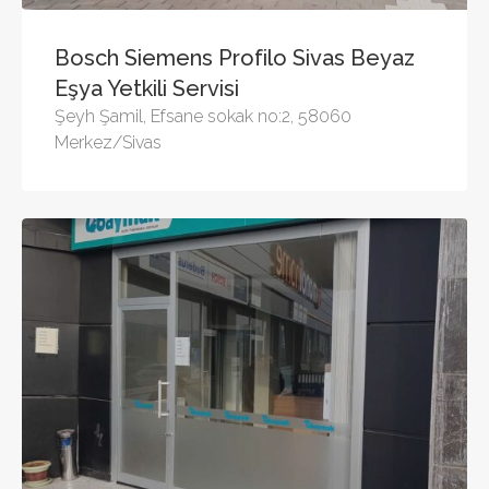
Bosch Siemens Profilo Sivas Beyaz
Eşya Yetkili Servisi
Şeyh Şamil, Efsane sokak no:2, 58060
Merkez/Sivas