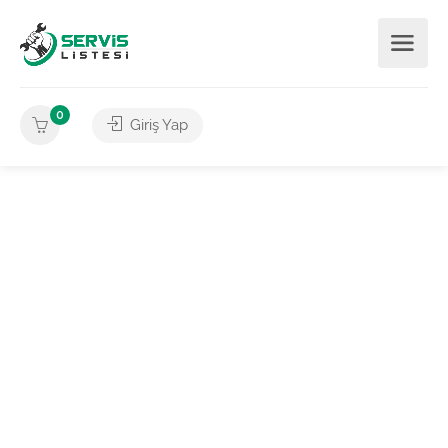
0
Giriş Yap