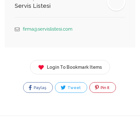
Servis Listesi
firma@servislistesi.com
Login To Bookmark Items
Paylaş
Tweet
Pin It