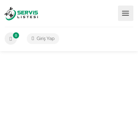
0
Giriş Yap