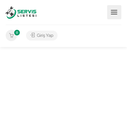
0
Giriş Yap