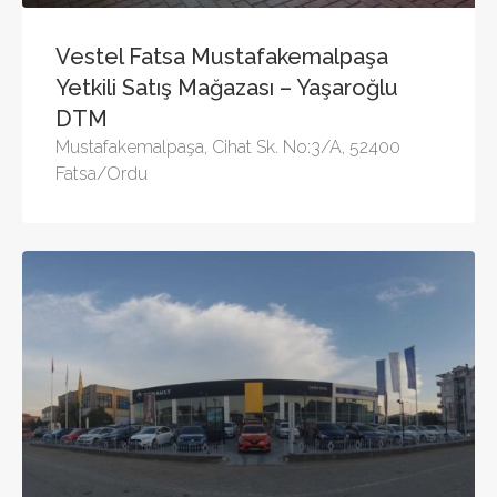
Vestel Fatsa Mustafakemalpaşa
Yetkili Satış Mağazası – Yaşaroğlu
DTM
Mustafakemalpaşa, Cihat Sk. No:3/A, 52400
Fatsa/Ordu