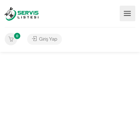
0
Giriş Yap