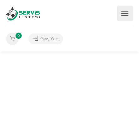
0
Giriş Yap