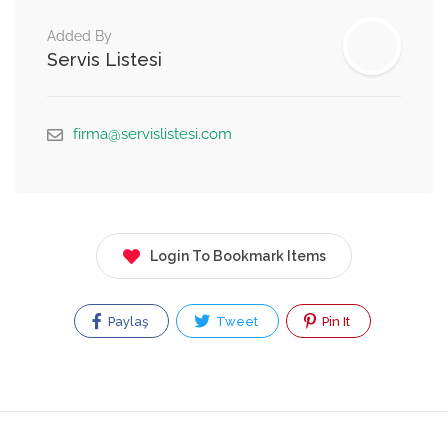
Added By
Servis Listesi
firma@servislistesi.com
Login To Bookmark Items
Paylaş
Tweet
Pin It