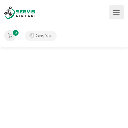
0
Giriş Yap