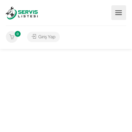
0
Giriş Yap