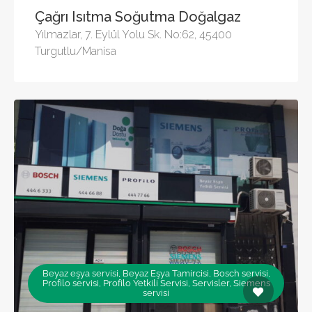
Çağrı Isıtma Soğutma Doğalgaz
Yılmazlar, 7. Eylül Yolu Sk. No:62, 45400
Turgutlu/Manisa
Beyaz eşya servisi, Beyaz Eşya Tamircisi, Bosch servisi,
Profilo servisi, Profilo Yetkili Servisi, Servisler, Siemens
servisi