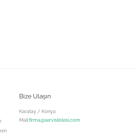
Bize Ulaşın
Karatay / Konya
Mail:
firma@servislistesi.com
m
arım