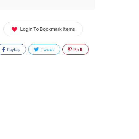
Login To Bookmark Items
Paylaş
Tweet
Pin It