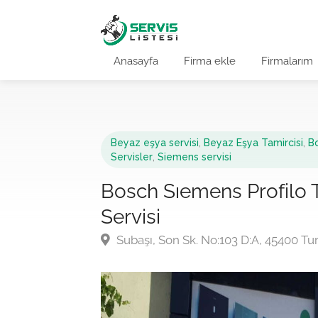
Anasayfa
Firma ekle
Firmalarım
Beyaz eşya servisi
,
Beyaz Eşya Tamircisi
,
Bo
Servisler
,
Siemens servisi
Bosch Sıemens Profilo T
Servisi
Subaşı, Son Sk. No:103 D:A, 45400 T