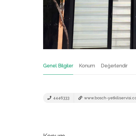
Genel Bilgiler
Konum
Değerlendir
4446333
www.bosch-yetkiliservisi.