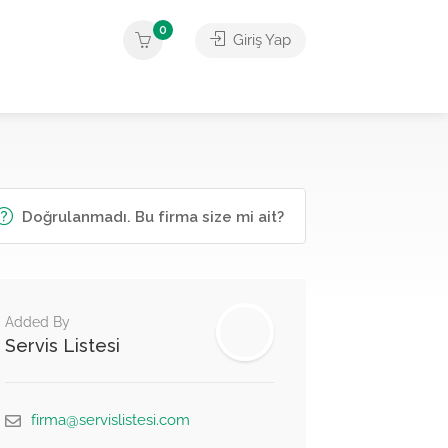
0
Giriş Yap
Doğrulanmadı. Bu firma size mi ait?
Added By
Servis Listesi
firma@servislistesi.com