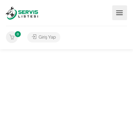
0
Giriş Yap