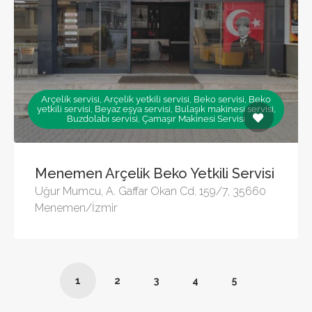
Arçelik servisi, Arçelik yetkili servisi, Beko servisi, Beko
yetkili servisi, Beyaz eşya servisi, Bulaşık makinesi servisi,
Buzdolabı servisi, Çamaşır Makinesi Servisi
Menemen Arçelik Beko Yetkili Servisi
Uğur Mumcu, A. Gaffar Okan Cd. 159/7, 35660
Menemen/İzmir
1
2
3
4
5